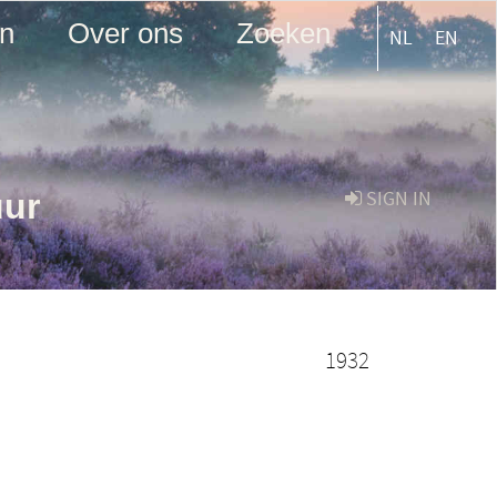
en
Over ons
Zoeken
NL
EN
uur
SIGN IN
1932