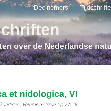
Deelnemers
Tijdschrift
chriften
ften over de Nederlandse nat
a et nidologica, VI
lkundigen
, Volume 5 - Issue 1 p. 27- 29