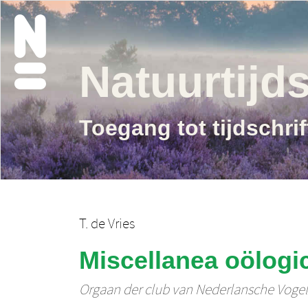
Natuurtijds
Toegang tot tijdschri
T. de Vries
Miscellanea oölogic
Orgaan der club van Nederlansche Voge