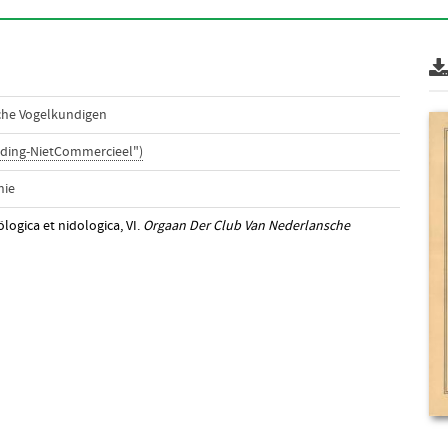
che Vogelkundigen
ding-NietCommercieel")
nie
ölogica et nidologica, VI.
Orgaan Der Club Van Nederlansche