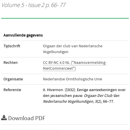
Volume 5 - Issue 2 p. 66- 77
Aanvullende gegevens
Tijdschrift
Orgaan der club van Nederlansche
Vogelkundigen
Rechten
CC BY-NC 4.0 NL ("Naamsvermelding-
NietCommercieel")
Organisatie
Nederlandse Ornithologische Unie
Referentie
A. Hivernon. (1932). Eenige aanteekeningen over
den javaanschen pauw.
Orgaan Der Club Van
Nederlansche Vogelkundigen
,
5
(2), 66–77.
Download PDF