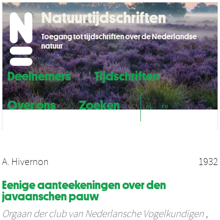
Natuurtijdschriften
Toegang tot tijdschriften over de Nederlandse
natuur
Deelnemers
Tijdschriften
Over ons
Zoeken
NL
EN
A. Hivernon
1932
Eenige aanteekeningen over den
javaanschen pauw
Orgaan der club van Nederlansche Vogelkundigen
,