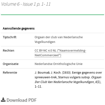
Volume 6 - Issue 1 p. 1- 11
Aanvullende gegevens
Tijdschrift
Orgaan der club van Nederlansche
Vogelkundigen
Rechten
CC BY-NC 4.0 NL ("Naamsvermelding-
NietCommercieel")
Organisatie
Nederlandse Ornithologische Unie
Referentie
J. Bouma& J. Koch. (1933). Eenige gegevens over
spreeuwen-trek, Starnus vulgaris subsp.
Orgaan
Der Club Van Nederlansche Vogelkundigen
,
6
(1),
1–11.
Download PDF