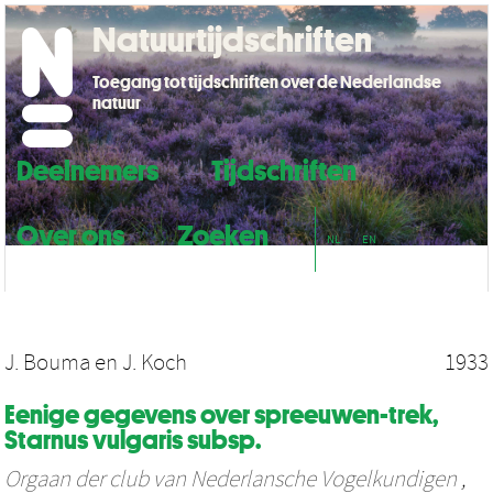
Natuurtijdschriften
Toegang tot tijdschriften over de Nederlandse
natuur
Deelnemers
Tijdschriften
Over ons
Zoeken
NL
EN
J. Bouma
en
J. Koch
1933
Eenige gegevens over spreeuwen-trek,
Starnus vulgaris subsp.
Orgaan der club van Nederlansche Vogelkundigen
,