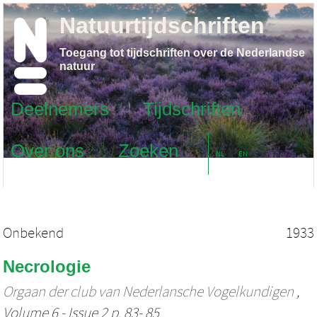
Natuurtijdschriften
Toegang tot tijdschriften over de Nederlandse
natuur
Deelnemers
Tijdschriften
Over ons
Zoeken
NL
EN
Onbekend
1933
Necrologie
Orgaan der club van Nederlansche Vogelkundigen
,
Volume 6 - Issue 2 p. 83- 85