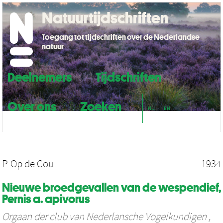
Natuurtijdschriften
Toegang tot tijdschriften over de Nederlandse
natuur
Deelnemers
Tijdschriften
Over ons
Zoeken
NL
EN
P. Op de Coul
1934
Nieuwe broedgevallen van de wespendief,
Pernis a. apivorus
Orgaan der club van Nederlansche Vogelkundigen
,