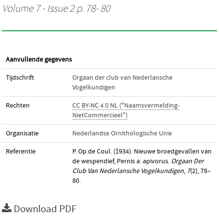
Volume 7 - Issue 2 p. 78- 80
Aanvullende gegevens
Tijdschrift
Orgaan der club van Nederlansche
Vogelkundigen
Rechten
CC BY-NC 4.0 NL ("Naamsvermelding-
NietCommercieel")
Organisatie
Nederlandse Ornithologische Unie
Referentie
P. Op de Coul. (1934). Nieuwe broedgevallen van
de wespendief, Pernis a. apivorus.
Orgaan Der
Club Van Nederlansche Vogelkundigen
,
7
(2), 78–
80.
Download PDF