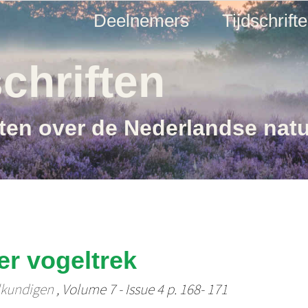
Deelnemers
Tijdschrift
chriften
ften over de Nederlandse nat
r vogeltrek
lkundigen
, Volume 7 - Issue 4 p. 168- 171