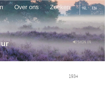
en
Over ons
Zoeken
NL
EN
uur
SIGN IN
1934