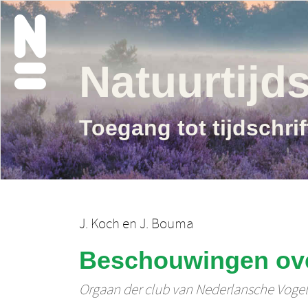
Natuurtijds
Toegang tot tijdschri
J. Koch
en
J. Bouma
Beschouwingen ove
Orgaan der club van Nederlansche Voge