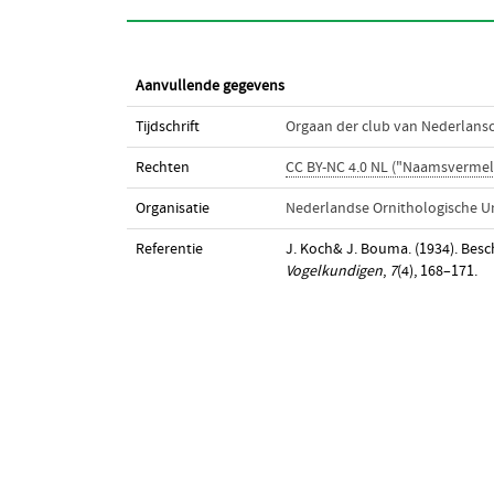
Aanvullende gegevens
Tijdschrift
Orgaan der club van Nederlans
Rechten
CC BY-NC 4.0 NL ("Naamsvermel
Organisatie
Nederlandse Ornithologische U
Referentie
J. Koch& J. Bouma. (1934). Bes
Vogelkundigen
,
7
(4), 168–171.