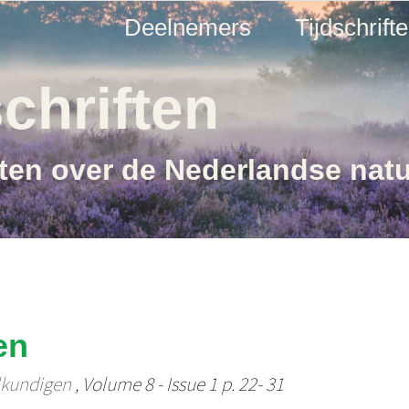
Deelnemers
Tijdschrift
chriften
ften over de Nederlandse nat
en
lkundigen
, Volume 8 - Issue 1 p. 22- 31