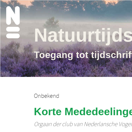
Natuurtijds
Toegang tot tijdschri
Onbekend
Korte Mededeeling
Orgaan der club van Nederlansche Voge