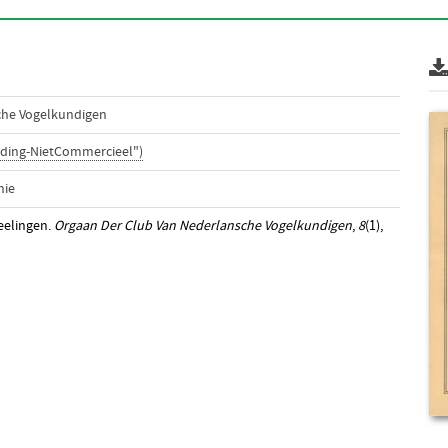
che Vogelkundigen
ding-NietCommercieel")
nie
eelingen.
Orgaan Der Club Van Nederlansche Vogelkundigen
,
8
(1),