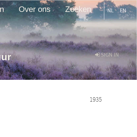
en
Over ons
Zoeken
NL
EN
uur
SIGN IN
1935