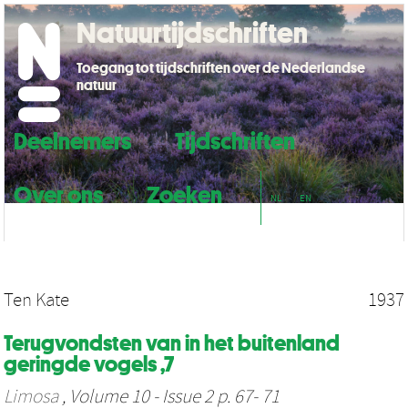
Natuurtijdschriften
Toegang tot tijdschriften over de Nederlandse
natuur
Deelnemers
Tijdschriften
Over ons
Zoeken
NL
EN
Ten Kate
1937
Terugvondsten van in het buitenland
geringde vogels ,7
Limosa
, Volume 10 - Issue 2 p. 67- 71