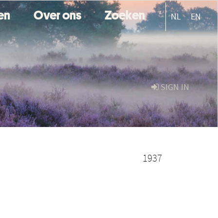
ten
Over ons
Zoeken
NL
EN
SIGN IN
1937