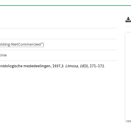
elding-NietCommercieel")
Unie
n nidologische mededeelingen, 1937,3.
Limosa
,
10
(3), 171–172.