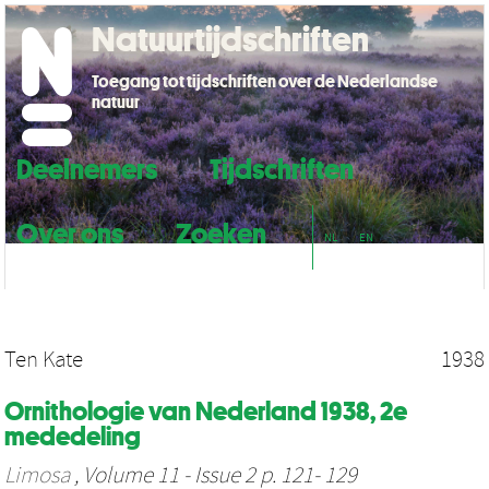
Natuurtijdschriften
Toegang tot tijdschriften over de Nederlandse
natuur
Deelnemers
Tijdschriften
Over ons
Zoeken
NL
EN
Ten Kate
1938
Ornithologie van Nederland 1938, 2e
mededeling
Limosa
, Volume 11 - Issue 2 p. 121- 129