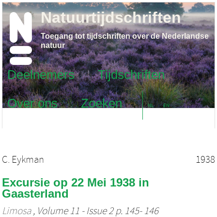
Natuurtijdschriften
Toegang tot tijdschriften over de Nederlandse
natuur
Deelnemers
Tijdschriften
Over ons
Zoeken
NL
EN
C. Eykman
1938
Excursie op 22 Mei 1938 in
Gaasterland
Limosa
, Volume 11 - Issue 2 p. 145- 146