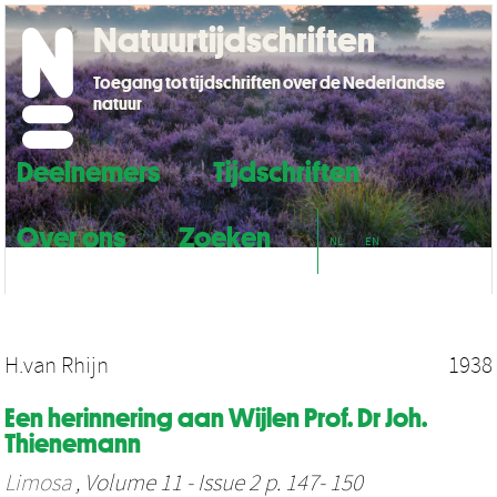
Natuurtijdschriften
Toegang tot tijdschriften over de Nederlandse
natuur
Deelnemers
Tijdschriften
Over ons
Zoeken
NL
EN
H.van Rhijn
1938
Een herinnering aan Wijlen Prof. Dr Joh.
Thienemann
Limosa
, Volume 11 - Issue 2 p. 147- 150