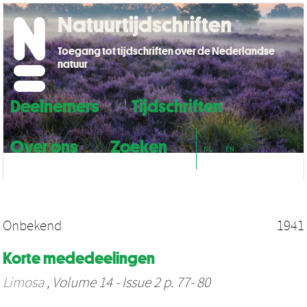
Natuurtijdschriften
Toegang tot tijdschriften over de Nederlandse
natuur
Deelnemers
Tijdschriften
Over ons
Zoeken
NL
EN
Onbekend
1941
Korte mededeelingen
Limosa
, Volume 14 - Issue 2 p. 77- 80