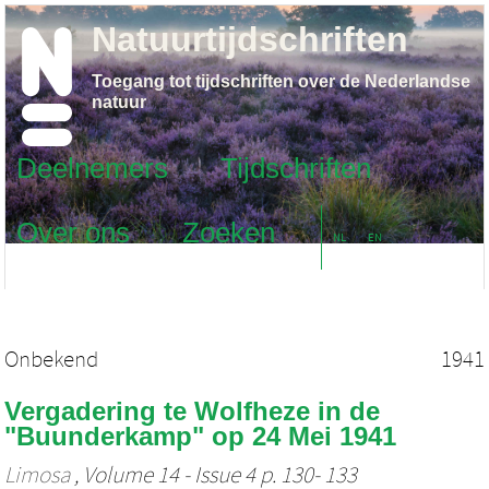
Natuurtijdschriften
Toegang tot tijdschriften over de Nederlandse
natuur
Deelnemers
Tijdschriften
Over ons
Zoeken
NL
EN
Onbekend
1941
Vergadering te Wolfheze in de
"Buunderkamp" op 24 Mei 1941
Limosa
, Volume 14 - Issue 4 p. 130- 133