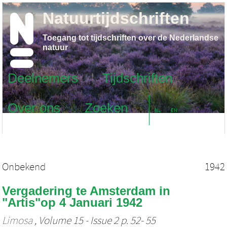
Natuurtijdschriften
Toegang tot tijdschriften over de Nederlandse
natuur
Deelnemers
Tijdschriften
Over ons
Zoeken
NL
EN
Onbekend
1942
Vergadering te Amsterdam in
"Artis"op 4 Januari 1942
Limosa
, Volume 15 - Issue 2 p. 52- 55