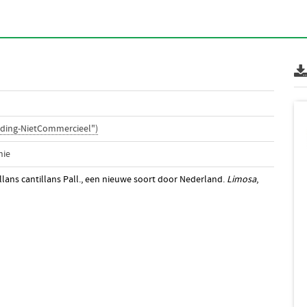
ding-NietCommercieel")
nie
tillans cantillans Pall., een nieuwe soort door Nederland.
Limosa
,