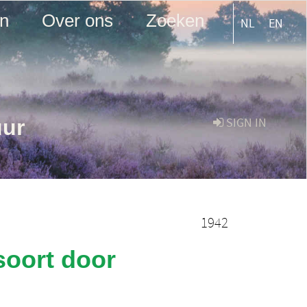
en
Over ons
Zoeken
NL
EN
uur
SIGN IN
1942
 soort door