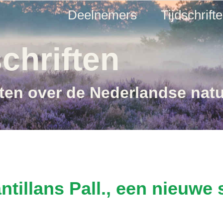
Deelnemers
Tijdschrift
chriften
ften over de Nederlandse nat
antillans Pall., een nieuwe