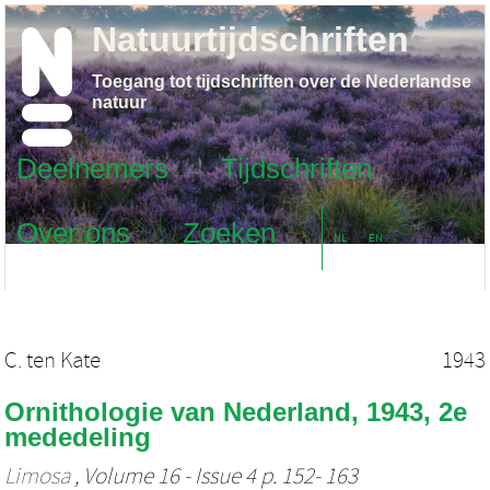
Natuurtijdschriften
Toegang tot tijdschriften over de Nederlandse
natuur
Deelnemers
Tijdschriften
Over ons
Zoeken
NL
EN
C. ten Kate
1943
Ornithologie van Nederland, 1943, 2e
mededeling
Limosa
, Volume 16 - Issue 4 p. 152- 163