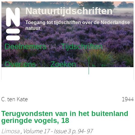
Natuurtijdschriften
Toegang tot tijdschriften over de Nederlandse
natuur
Deelnemers
Tijdschriften
Over ons
Zoeken
NL
EN
C. ten Kate
1944
Terugvondsten van in het buitenland
geringde vogels, 18
Limosa
, Volume 17 - Issue 3 p. 94- 97