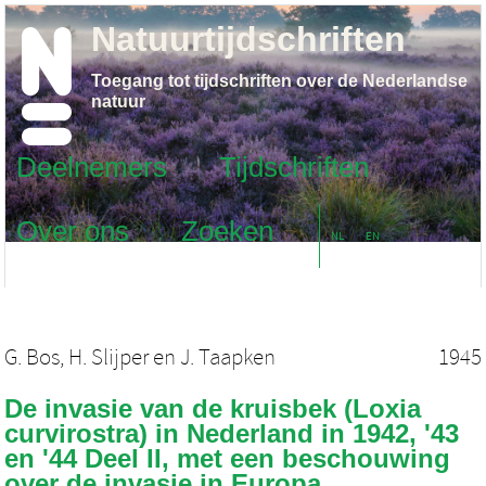
Natuurtijdschriften
Toegang tot tijdschriften over de Nederlandse
natuur
Deelnemers
Tijdschriften
Over ons
Zoeken
NL
EN
G. Bos
,
H. Slijper
en
J. Taapken
1945
De invasie van de kruisbek (Loxia
curvirostra) in Nederland in 1942, '43
en '44 Deel II, met een beschouwing
over de invasie in Europa.