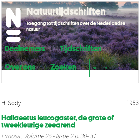
Natuurtijdschriften
Toegang tot tijdschriften over de Nederlandse
natuur
Deelnemers
Tijdschriften
Over ons
Zoeken
NL
EN
H. Sody
1953
Haliaeetus leucogaster, de grote of
tweekleurige zeearend
Limosa
, Volume 26 - Issue 2 p. 30- 31