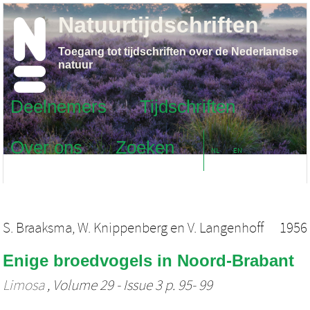
Natuurtijdschriften
Toegang tot tijdschriften over de Nederlandse
natuur
Deelnemers
Tijdschriften
Over ons
Zoeken
NL
EN
S. Braaksma
,
W. Knippenberg
en
V. Langenhoff
1956
Enige broedvogels in Noord-Brabant
Limosa
, Volume 29 - Issue 3 p. 95- 99