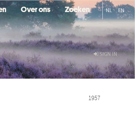
ten
Over ons
Zoeken
NL
EN
SIGN IN
1957