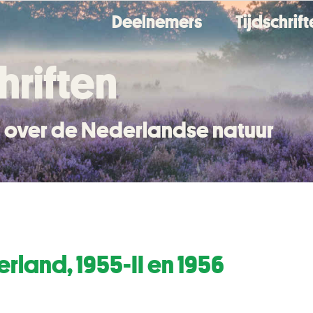
Deelnemers
Tijdschrif
hriften
en over de Nederlandse natuur
rland, 1955-II en 1956