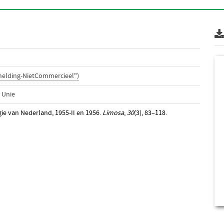
melding-NietCommercieel")
 Unie
ogie van Nederland, 1955-II en 1956.
Limosa
,
30
(3), 83–118.