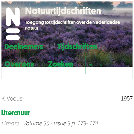
Natuurtijdschriften
Toegang tot tijdschriften over de Nederlandse
natuur
Deelnemers
Tijdschriften
Over ons
Zoeken
NL
EN
K. Voous
1957
Literatuur
Limosa
, Volume 30 - Issue 3 p. 173- 174