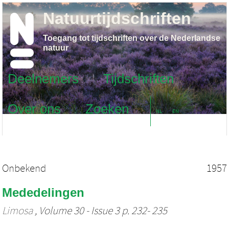
Natuurtijdschriften
Toegang tot tijdschriften over de Nederlandse
natuur
Deelnemers
Tijdschriften
Over ons
Zoeken
NL
EN
Onbekend
1957
Mededelingen
Limosa
, Volume 30 - Issue 3 p. 232- 235