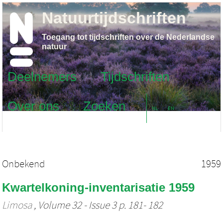
Natuurtijdschriften
Toegang tot tijdschriften over de Nederlandse
natuur
Deelnemers
Tijdschriften
Over ons
Zoeken
NL
EN
Onbekend
1959
Kwartelkoning-inventarisatie 1959
Limosa
, Volume 32 - Issue 3 p. 181- 182