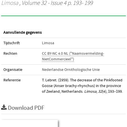
Limosa
, Volume 32 - Issue 4 p. 193- 199
Aanvullende gegevens
Tijdschrift
Limosa
Rechten
CC BY-NC 4.0 NL ("Naamsvermelding-
NietCommercieel")
Organisatie
Nederlandse Ornithologische Unie
Referentie
T. Lebret. (1959). The decrease of the Pinkfooted
Goose (Anser brachy-rhynchus) in the province
of Zeeland, Netherlands.
Limosa
,
32
(4), 193–199.
Download PDF