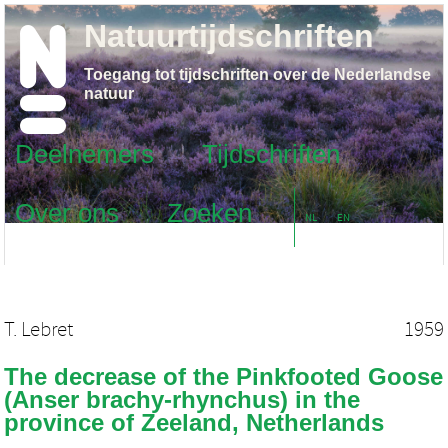
Natuurtijdschriften
Toegang tot tijdschriften over de Nederlandse
natuur
Deelnemers
Tijdschriften
Over ons
Zoeken
NL
EN
T. Lebret
1959
The decrease of the Pinkfooted Goose
(Anser brachy-rhynchus) in the
province of Zeeland, Netherlands