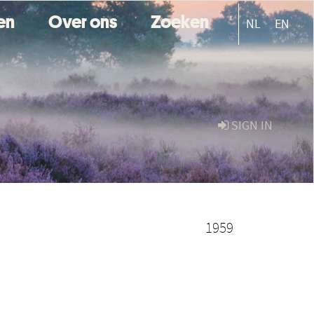
ten
Over ons
Zoeken
NL
EN
SIGN IN
1959