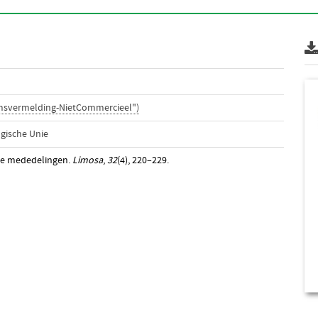
amsvermelding-NietCommercieel")
gische Unie
te mededelingen.
Limosa
,
32
(4), 220–229.