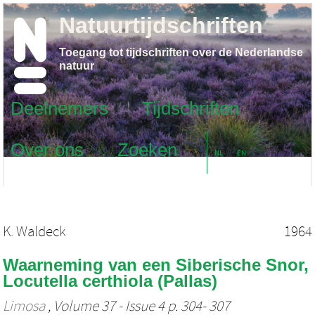
Natuurtijdschriften
Toegang tot tijdschriften over de Nederlandse
natuur
Deelnemers
Tijdschriften
Over ons
Zoeken
NL
EN
K. Waldeck
1964
Waarneming van een Siberische Snor,
Locutella certhiola (Pallas)
Limosa
, Volume 37 - Issue 4 p. 304- 307