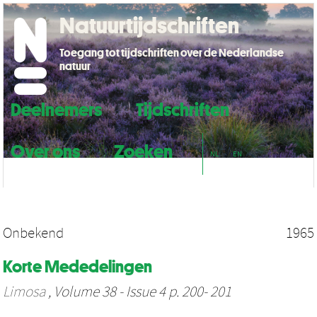
Natuurtijdschriften
Toegang tot tijdschriften over de Nederlandse
natuur
Deelnemers
Tijdschriften
Over ons
Zoeken
NL
EN
Onbekend
1965
Korte Mededelingen
Limosa
, Volume 38 - Issue 4 p. 200- 201