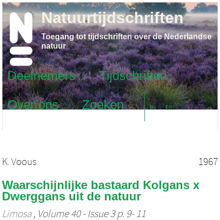
Natuurtijdschriften
Toegang tot tijdschriften over de Nederlandse
natuur
Deelnemers
Tijdschriften
Over ons
Zoeken
NL
EN
K. Voous
1967
Waarschijnlijke bastaard Kolgans x
Dwerggans uit de natuur
Limosa
, Volume 40 - Issue 3 p. 9- 11