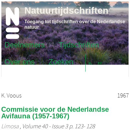
Natuurtijdschriften
Toegang tot tijdschriften over de Nederlandse
natuur
Deelnemers
Tijdschriften
Over ons
Zoeken
NL
EN
K. Voous
1967
Commissie voor de Nederlandse
Avifauna (1957-1967)
Limosa
, Volume 40 - Issue 3 p. 123- 128