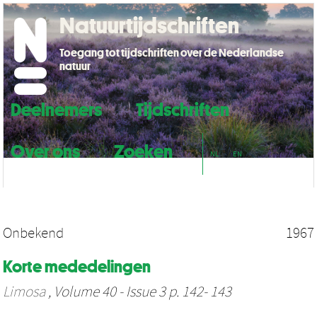
Natuurtijdschriften
Toegang tot tijdschriften over de Nederlandse
natuur
Deelnemers
Tijdschriften
Over ons
Zoeken
NL
EN
Onbekend
1967
Korte mededelingen
Limosa
, Volume 40 - Issue 3 p. 142- 143