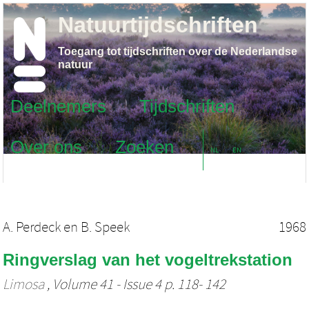
Natuurtijdschriften
Toegang tot tijdschriften over de Nederlandse
natuur
Deelnemers
Tijdschriften
Over ons
Zoeken
NL
EN
A. Perdeck
en
B. Speek
1968
Ringverslag van het vogeltrekstation
Limosa
, Volume 41 - Issue 4 p. 118- 142