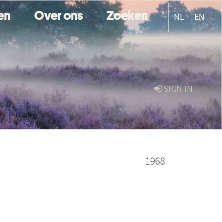
ten
Over ons
Zoeken
NL
EN
SIGN IN
1968