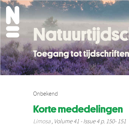
Natuurtijdsc
Toegang tot tijdschrift
Onbekend
Korte mededelingen
Limosa
, Volume 41 - Issue 4 p. 150- 151