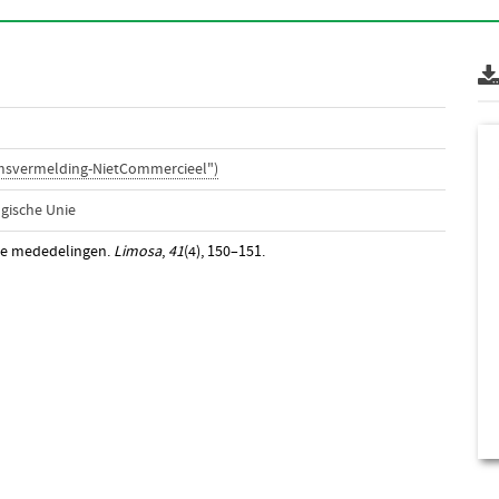
amsvermelding-NietCommercieel")
gische Unie
te mededelingen.
Limosa
,
41
(4), 150–151.