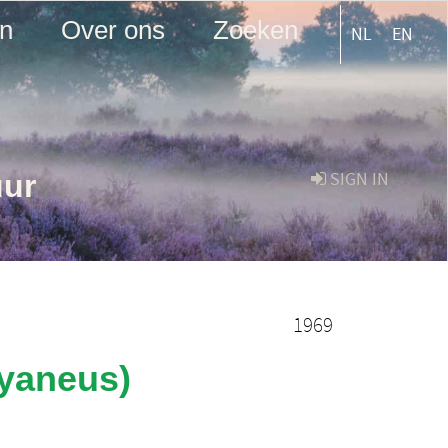
en
Over ons
Zoeken
NL
EN
uur
SIGN IN
1969
cyaneus)