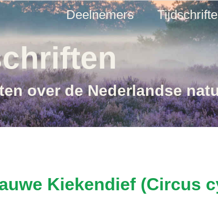
Deelnemers
Tijdschrift
chriften
ften over de Nederlandse nat
lauwe Kiekendief (Circus 