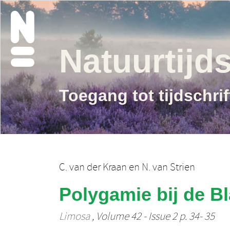
Natuurtijds
Toegang tot tijdschri
C. van der Kraan
en
N. van Strien
Polygamie bij de B
Limosa
, Volume 42 - Issue 2 p. 34- 35