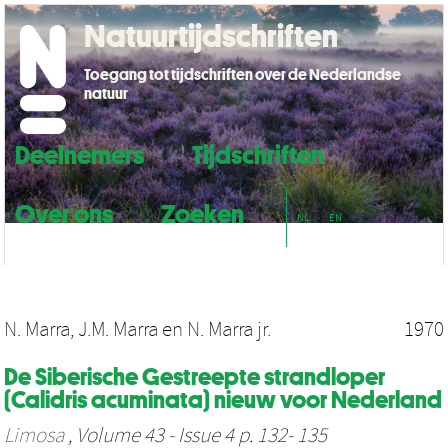
Natuurtijdschriften
Toegang tot tijdschriften over de Nederlandse
natuur
Deelnemers
Tijdschriften
Over ons
Zoeken
NL
EN
N. Marra
,
J.M. Marra
en
N. Marra jr.
1970
De Siberische Gestreepte strandloper
(Calidris acuminata) nieuw voor Nederland
Limosa
, Volume 43 - Issue 4 p. 132- 135