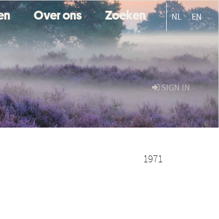
ten
Over ons
Zoeken
NL
EN
SIGN IN
1971