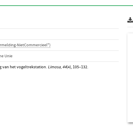
ermelding-NietCommercieel")
he Unie
ag van het vogeltrekstation.
Limosa
,
44
(4), 105–132.