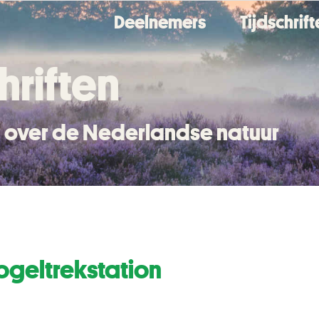
Deelnemers
Tijdschrif
hriften
en over de Nederlandse natuur
ogeltrekstation