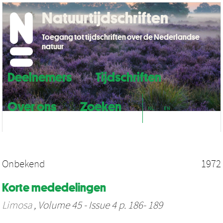
Natuurtijdschriften
Toegang tot tijdschriften over de Nederlandse
natuur
Deelnemers
Tijdschriften
Over ons
Zoeken
NL
EN
Onbekend
1972
Korte mededelingen
Limosa
, Volume 45 - Issue 4 p. 186- 189