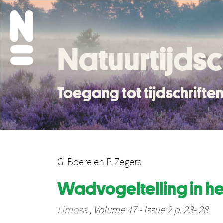
Natuurtijdsc
Toegang tot tijdschrift
G. Boere
en
P. Zegers
Wadvogeltelling in h
Limosa
, Volume 47 - Issue 2 p. 23- 28