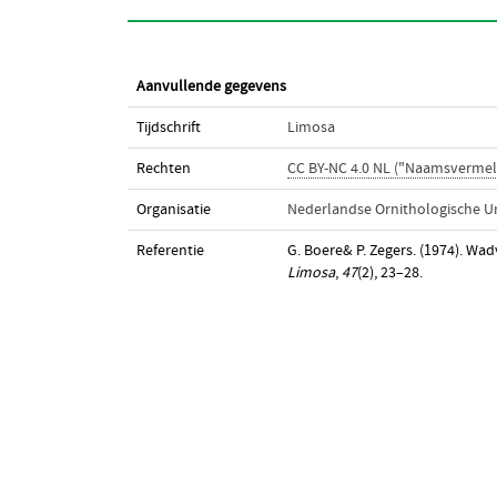
Aanvullende gegevens
Tijdschrift
Limosa
Rechten
CC BY-NC 4.0 NL ("Naamsvermel
Organisatie
Nederlandse Ornithologische U
Referentie
G. Boere& P. Zegers. (1974). Wa
Limosa
,
47
(2), 23–28.