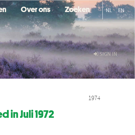
ten
Over ons
Zoeken
NL
EN
SIGN IN
1974
in Juli 1972