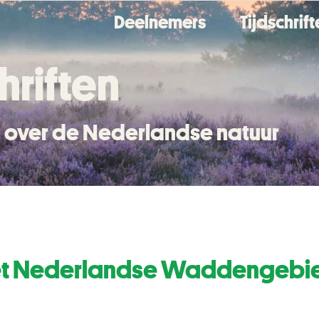
Deelnemers
Tijdschrif
hriften
en over de Nederlandse natuur
et Nederlandse Waddengebied 