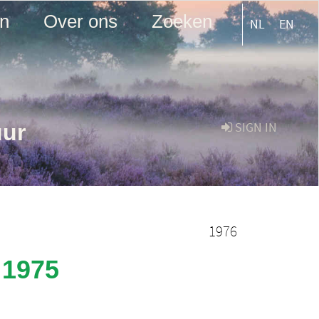
en
Over ons
Zoeken
NL
EN
uur
SIGN IN
1976
 1975