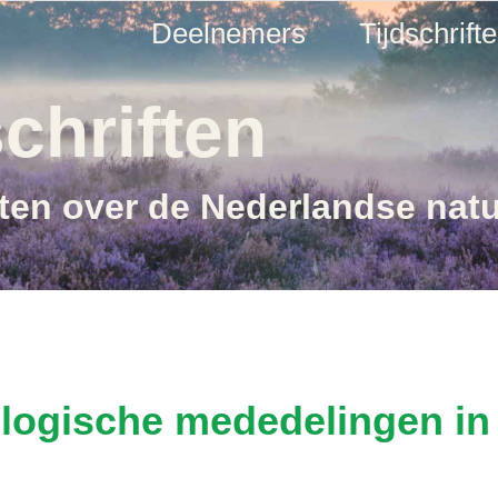
Deelnemers
Tijdschrift
chriften
ften over de Nederlandse nat
logische mededelingen in