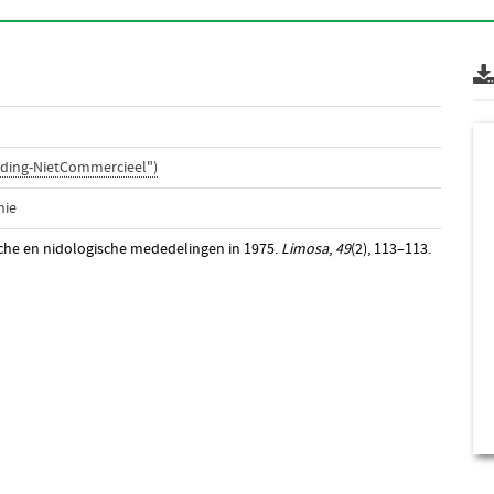
ding-NietCommercieel")
nie
sche en nidologische mededelingen in 1975.
Limosa
,
49
(2), 113–113.