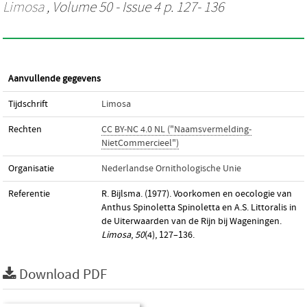
Limosa
, Volume 50 - Issue 4 p. 127- 136
Aanvullende gegevens
Tijdschrift
Limosa
Rechten
CC BY-NC 4.0 NL ("Naamsvermelding-
NietCommercieel")
Organisatie
Nederlandse Ornithologische Unie
Referentie
R. Bijlsma. (1977). Voorkomen en oecologie van
Anthus Spinoletta Spinoletta en A.S. Littoralis in
de Uiterwaarden van de Rijn bij Wageningen.
Limosa
,
50
(4), 127–136.
Download PDF