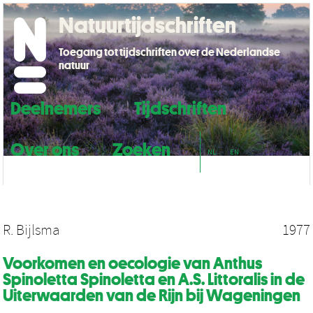
Natuurtijdschriften
Toegang tot tijdschriften over de Nederlandse
natuur
Deelnemers
Tijdschriften
Over ons
Zoeken
NL
EN
R. Bijlsma
1977
Voorkomen en oecologie van Anthus
Spinoletta Spinoletta en A.S. Littoralis in de
Uiterwaarden van de Rijn bij Wageningen