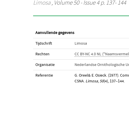
Limosa
, Volume 50 - Issue 4 p. 137- 144
Aanvullende gegevens
Tijdschrift
Limosa
Rechten
CC BY-NC 4.0 NL ("Naamsvermel
Organisatie
Nederlandse Ornithologische U
Referentie
G. Oreel& E. Osieck. (1977). Co
CSNA.
Limosa
,
50
(4), 137–144.