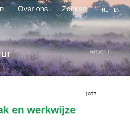
en
Over ons
Zoeken
NL
EN
uur
SIGN IN
1977
ak en werkwijze