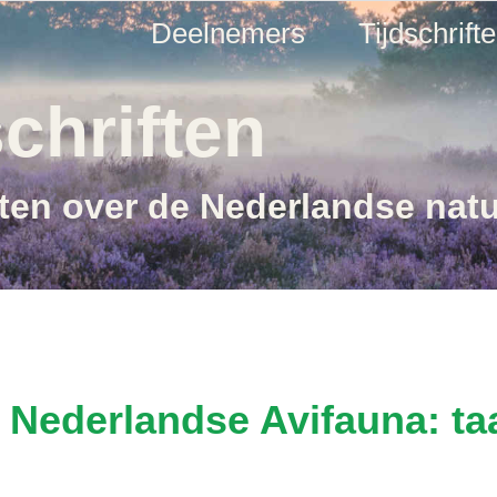
Deelnemers
Tijdschrift
chriften
ften over de Nederlandse nat
Nederlandse Avifauna: ta