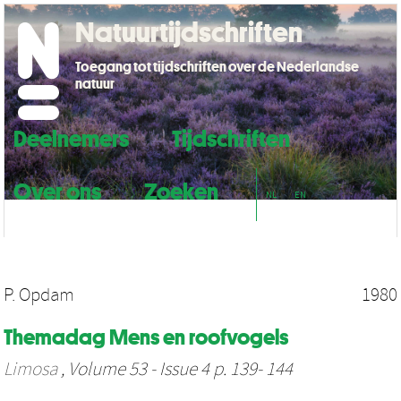
Natuurtijdschriften
Toegang tot tijdschriften over de Nederlandse
natuur
Deelnemers
Tijdschriften
Over ons
Zoeken
NL
EN
P. Opdam
1980
Themadag Mens en roofvogels
Limosa
, Volume 53 - Issue 4 p. 139- 144