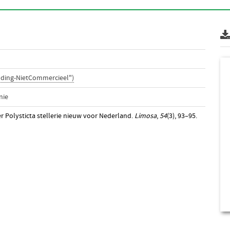
lding-NietCommercieel")
nie
er Polysticta stellerie nieuw voor Nederland.
Limosa
,
54
(3), 93–95.