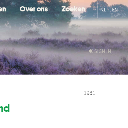
ten
Over ons
Zoeken
NL
EN
SIGN IN
1981
and