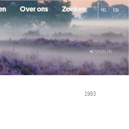
ten
Over ons
Zoeken
NL
EN
SIGN IN
1983