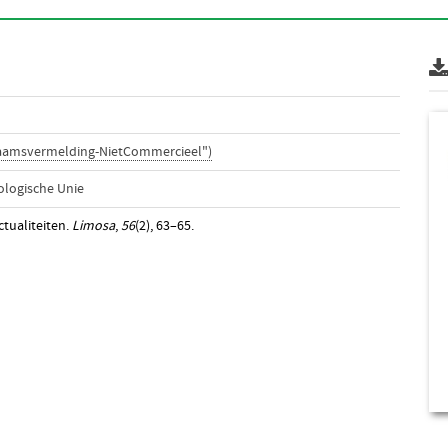
Naamsvermelding-NietCommercieel")
ologische Unie
tualiteiten.
Limosa
,
56
(2), 63–65.