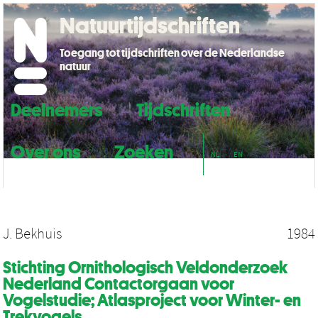
Natuurtijdschriften
Toegang tot tijdschriften over de Nederlandse
natuur
Deelnemers
Tijdschriften
Over ons
Zoeken
NL
EN
J. Bekhuis
1984
Stichting Ornithologisch Veldonderzoek
Nederland Contactorgaan voor
Vogelstudie; Atlasproject voor Winter- en
Trekvogels