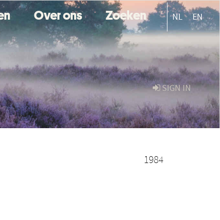
ten
Over ons
Zoeken
NL
EN
SIGN IN
1984