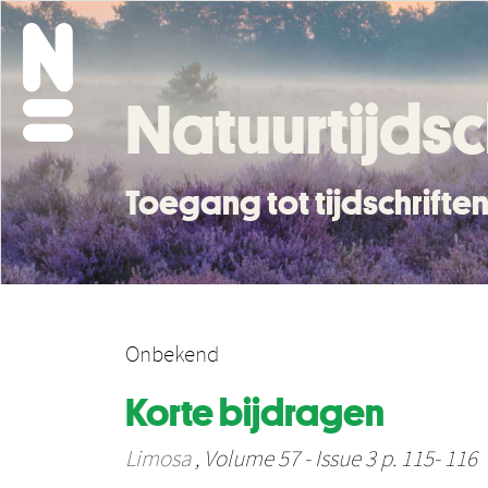
Natuurtijdsc
Toegang tot tijdschrift
Onbekend
Korte bijdragen
Limosa
, Volume 57 - Issue 3 p. 115- 116