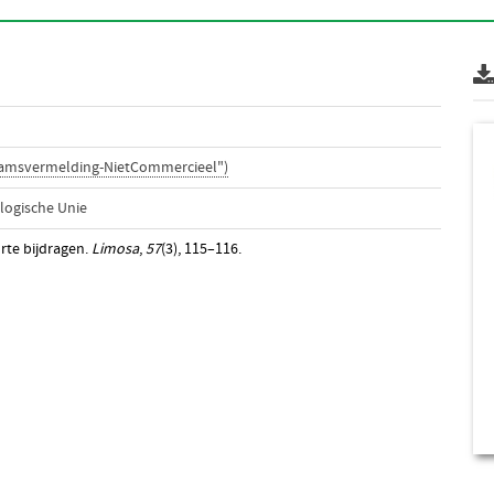
aamsvermelding-NietCommercieel")
logische Unie
rte bijdragen.
Limosa
,
57
(3), 115–116.