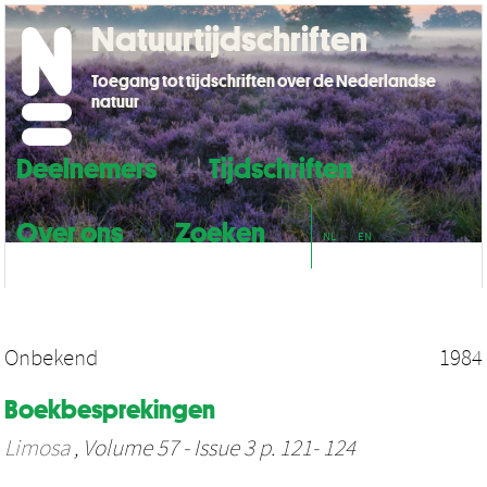
Natuurtijdschriften
Toegang tot tijdschriften over de Nederlandse
natuur
Deelnemers
Tijdschriften
Over ons
Zoeken
NL
EN
Onbekend
1984
Boekbesprekingen
Limosa
, Volume 57 - Issue 3 p. 121- 124