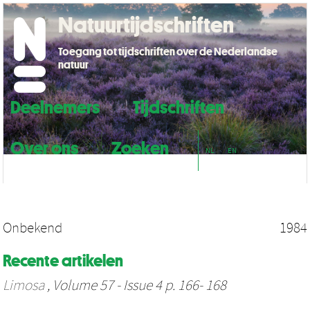
Natuurtijdschriften
Toegang tot tijdschriften over de Nederlandse
natuur
Deelnemers
Tijdschriften
Over ons
Zoeken
NL
EN
Onbekend
1984
Recente artikelen
Limosa
, Volume 57 - Issue 4 p. 166- 168