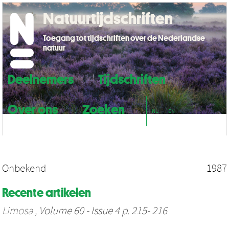
Natuurtijdschriften
Toegang tot tijdschriften over de Nederlandse
natuur
Deelnemers
Tijdschriften
Over ons
Zoeken
NL
EN
Onbekend
1987
Recente artikelen
Limosa
, Volume 60 - Issue 4 p. 215- 216